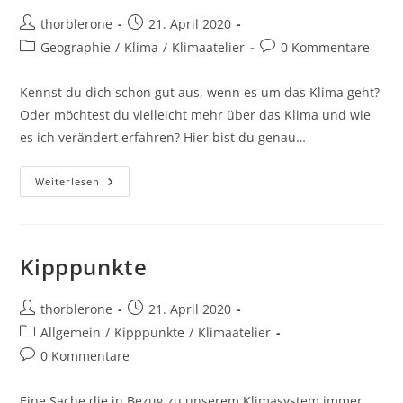
Beitrags-
Beitrag
thorblerone
21. April 2020
Autor:
veröffentlicht:
Beitrags-
Beitrags-
Geographie
/
Klima
/
Klimaatelier
0 Kommentare
Kategorie:
Kommentare:
Kennst du dich schon gut aus, wenn es um das Klima geht?
Oder möchtest du vielleicht mehr über das Klima und wie
es ich verändert erfahren? Hier bist du genau…
Klimarätsel
Weiterlesen
(5/6)
Kipppunkte
Beitrags-
Beitrag
thorblerone
21. April 2020
Autor:
veröffentlicht:
Beitrags-
Allgemein
/
Kipppunkte
/
Klimaatelier
Kategorie:
Beitrags-
0 Kommentare
Kommentare:
Eine Sache die in Bezug zu unserem Klimasystem immer