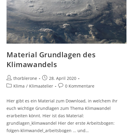
Material Grundlagen des
Klimawandels
Beitrags-
Beitrag
thorblerone
28. April 2020
Autor:
veröffentlicht:
Beitrags-
Beitrags-
Klima
/
Klimaatelier
0 Kommentare
Kategorie:
Kommentare:
Hier gibt es ein Material zum Download, in welchem ihr
euch wichtige Grundlagen zum Thema Klimawandel
erarbeiten könnt. Hier ist das Material:
grundlagen_klimawandel Hier der erste Arbeitsbogen:
folgen-klimwandel_arbeitsbogen ... und…