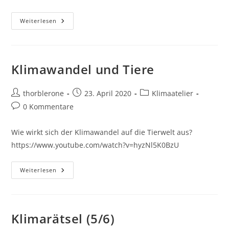
Material
Weiterlesen
Grundlagen
Des
Klimawandels
Klimawandel und Tiere
Beitrags-
Beitrag
Beitrags-
thorblerone
23. April 2020
Klimaatelier
Autor:
veröffentlicht:
Kategorie:
Beitrags-
0 Kommentare
Kommentare:
Wie wirkt sich der Klimawandel auf die Tierwelt aus?
https://www.youtube.com/watch?v=hyzNl5K0BzU
Klimawandel
Weiterlesen
Und
Tiere
Klimarätsel (5/6)