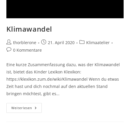
Klimawandel
Beitrags-
Beitrag
Beitrags-
thorblerone
21. April 2020
Klimaatelier
Autor:
veröffentlicht:
Kategorie:
Beitrags-
0 Kommentare
Kommentare:
Eine kurze Zusammenfassung dazu, was der Klimawandel
ist, bietet das Kinder Lexikon Klexikon:
https://klexikon.zum.de/wiki/Klimawandel Wenn du etwas
Zeit hast und dich nochmal auf den aktuellen Stand
bringen möchtest, gibt es…
Klimawandel
Weiterlesen