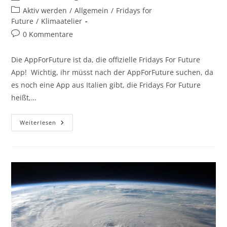
Autor:
veröffentlicht:
Beitrags-
Aktiv werden
/
Allgemein
/
Fridays for
Kategorie:
Future
/
Klimaatelier
Beitrags-
0 Kommentare
Kommentare:
Die AppForFuture ist da, die offizielle Fridays For Future
App! Wichtig, ihr müsst nach der AppForFuture suchen, da
es noch eine App aus Italien gibt, die Fridays For Future
heißt,…
App
Weiterlesen
For
Future