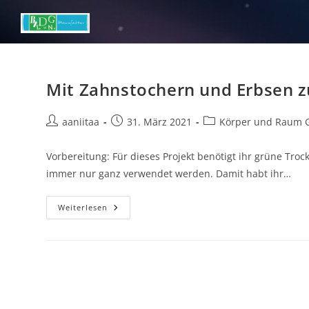
Zum
Inhalt
springen
Mit Zahnstochern und Erbsen 
Beitrags-
Beitrag
Beitrags-
aaniitaa
31. März 2021
Körper und Raum 
Autor:
veröffentlicht:
Kategorie:
Vorbereitung: Für dieses Projekt benötigt ihr grüne Tr
immer nur ganz verwendet werden. Damit habt ihr…
Mit
Weiterlesen
Zahnstochern
Und
Erbsen
Zum
Ikosaeder