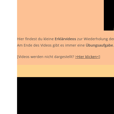
Hier findest du kleine
Erklärvideos
zur Wiederholung de
Am Ende des Videos gibt es immer eine
Übungsaufgabe
[Videos werden nicht dargestellt?
>Hier klicken<
]