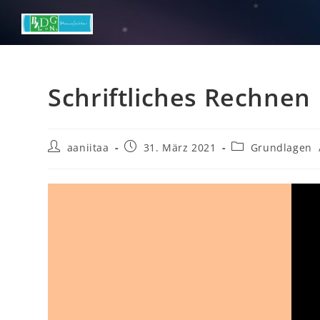
Zum
Inhalt
springen
Schriftliches Rechnen
Beitrags-
Beitrag
Beitrags-
aaniitaa
31. März 2021
Grundlagen
Autor:
veröffentlicht:
Kategorie: