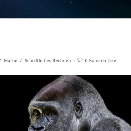
Beitrags-
/
Mathe
/
Schriftliches Rechnen
0 Kommentare
Kommentare: