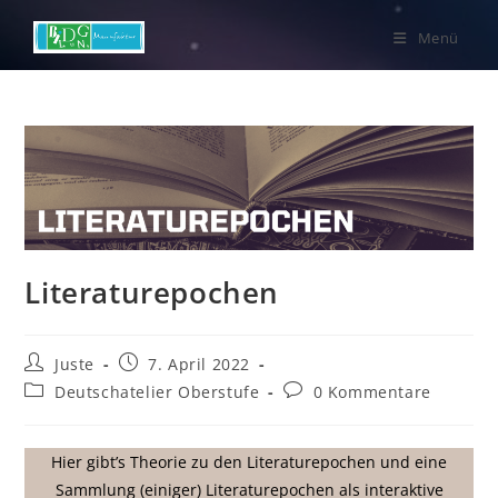
Zum
Menü
Inhalt
springen
Literaturepochen
Beitrags-
Beitrag
Juste
7. April 2022
Autor:
veröffentlicht:
Beitrags-
Beitrags-
Deutschatelier Oberstufe
0 Kommentare
Kategorie:
Kommentare:
Hier gibt’s Theorie zu den Literaturepochen und eine
Sammlung (einiger) Literaturepochen als interaktive